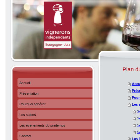
Plan du
Accueil
Accu
Prés
Présentation
Pour
Pourquoi adhérer
Les 
S
Les salons
S
S
Les événements du printemps
S
Contact
Les 