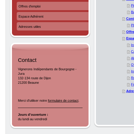
P
Offres d'emploi
B
Espace Adhérent
Cont
P
Adresses utiles
Offr
Espa
I
C
A
Contact
Of
Vignerons Indépendants de Bourgogne -
I
Jura
R
132-134 route de Dijon
21200 Beaune
Fi
Adre
Merci d'utiliser notre
formulaire de contact
.
Jours d'ouverture :
du lundi au vendredi