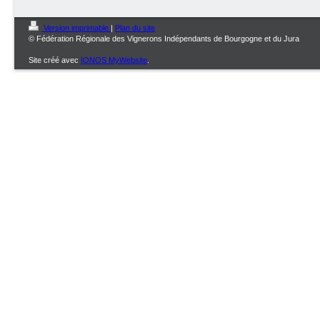
Version imprimable
|
Plan du site
© Fédération Régionale des Vignerons Indépendants de Bourgogne et du Jura
Site créé avec
IONOS MyWebsite
.