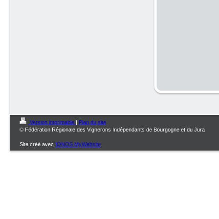
Version imprimable
|
Plan du site
© Fédération Régionale des Vignerons Indépendants de Bourgogne et du Jura
Site créé avec
IONOS MyWebsite
.