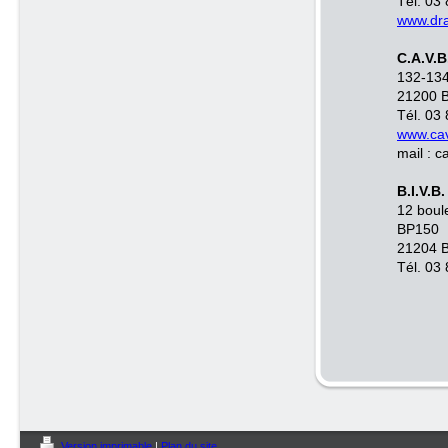
Tél. 03
www.dra
C.A.V.B
132-134
21200 
Tél. 03
www.cav
mail : 
B.I.V.B.
12 boul
BP150
21204 
Tél. 03
Version imprimable
|
Plan du site