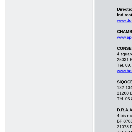
Directi
Indirec
www.dou
CHAMB
www.apc
CONSE
4 squar
25031 
Tél. 09
www.bou
SIQOC
132-134
21200 
Tél. 03
D.R.A.A
4 bis r
BP 878
21078 