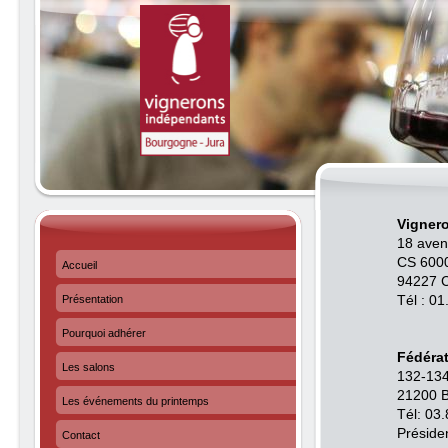
Vigner
18 aven
CS 600
Accueil
94227
Présentation
Tél : 0
Pourquoi adhérer
Fédéra
Les salons
132-134
21200 
Les événements du printemps
Tél: 03
Préside
Contact