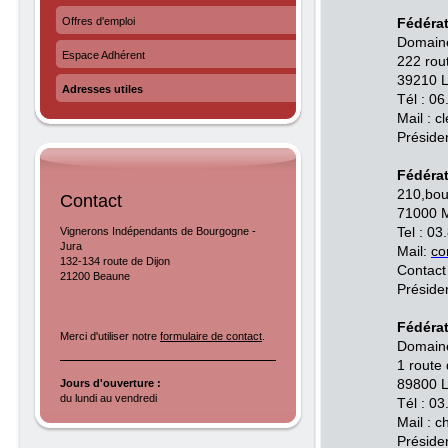
Offres d'emploi
Fédéra
Domain
Espace Adhérent
222 rou
39210 
Adresses utiles
Tél : 0
Mail : 
Préside
Fédérat
210,bou
Contact
71000 
Vignerons Indépendants de Bourgogne -
Tel : 0
Jura
Mail:
co
132-134 route de Dijon
Contact
21200 Beaune
Préside
Fédéra
Merci d'utiliser notre
formulaire de contact
.
Domaine
1 route
Jours d'ouverture :
89800 
du lundi au vendredi
Tél : 0
Mail : 
Préside