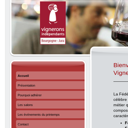
Bienv
Vigne
Accueil
Présentation
La Fédé
Pourquoi adhérer
célèbre
métier q
Les salons
composé
Les événements du printemps
caractè
F
Contact