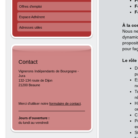
F
F
Offres d'emploi
F
Espace Adhérent
À la co
Adresses utiles
Nous ne
dynamiq
proposi
pour fa
Le rôle
Contact
D
Vignerons Indépendants de Bourgogne -
p
Jura
E
132-134 route de Dijon
n
21200 Beaune
T
r
H
Merci d'utiliser notre
formulaire de contact
.
o
C
Jours d'ouverture :
P
du lundi au vendredi
e
S