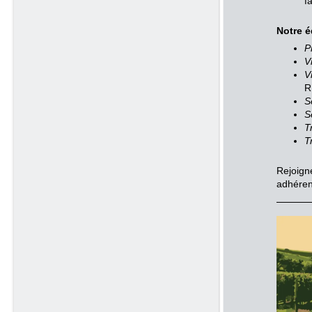
f
Notre é
P
V
V
R
S
S
T
T
Rejoign
adhéren