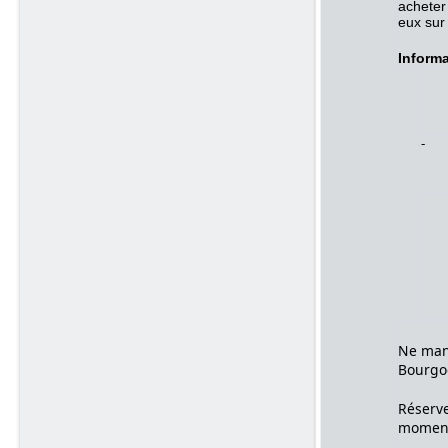
acheter
eux sur 
Informa
- 
- 
- 
Ne man
Bourgog
Réserve
moment