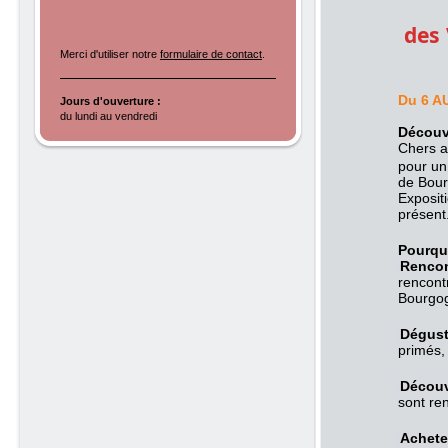
des
Merci d'utiliser notre
formulaire de contact
.
Du 6 A
Jours d'ouverture :
du lundi au vendredi
Découvr
Chers a
pour un
de Bour
Exposit
présent
Pourquo
Rencon
rencont
Bourgog
Dégust
primés, 
Découv
sont re
Achete