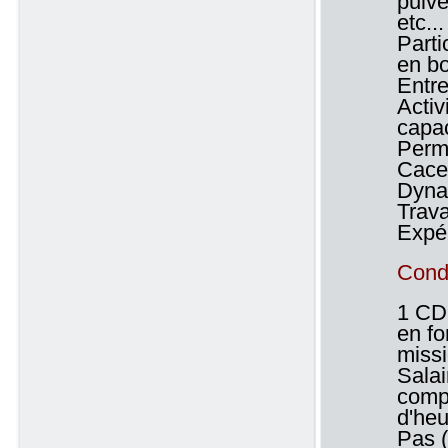
pulvé
etc...
Parti
en bo
Entre
Activ
capac
Permi
Caces
Dynam
Trava
Expér
Condi
1 CDD
en fo
missi
Salai
compé
d'heu
Pas 