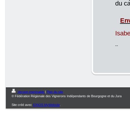
du ca
Env
Isab
--
Version imprimable
|
Plan du site
© Fédération Régionale des Vignerons Indépendants de Bourgogne et du Jura
Site créé avec
IONOS MyWebsite
.