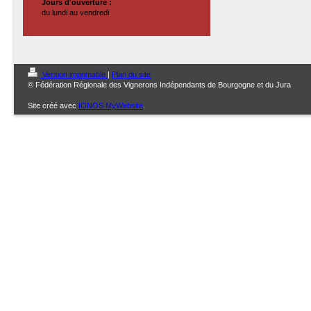
Jours d'ouverture :
du lundi au vendredi
Version imprimable
|
Plan du site
© Fédération Régionale des Vignerons Indépendants de Bourgogne et du Jura
Site créé avec
IONOS MyWebsite
.