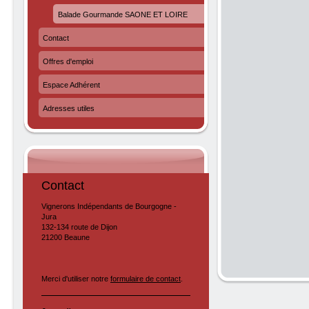
Balade Gourmande SAONE ET LOIRE
Contact
Offres d'emploi
Espace Adhérent
Adresses utiles
Contact
Vignerons Indépendants de Bourgogne -
Jura
132-134 route de Dijon
21200 Beaune
Merci d'utiliser notre
formulaire de contact
.